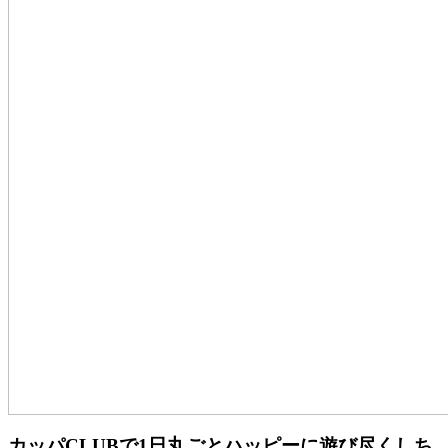
カッパCLUBで1日丸ごとハッピーに遊び尽くしち